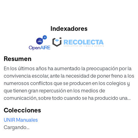
Indexadores
Resumen
En los últimos años ha aumentado la preocupación por la
convivencia escolar, ante la necesidad de poner freno a los
numerosos conflictos que se producen en los colegios y
que tienen gran repercusión en los medios de
comunicación, sobre todo cuando se ha producido una
agresión a un docente o un episodio de acoso escolar que
Colecciones
ha acabado provocando el suicidio de un menor.
UNIR Manuales
El desarrollo integral del alumno no consiste solo en tener
Cargando...
un buen rendimiento académico, sino que también exige
atender a otros factores como ser capaz de convivir en