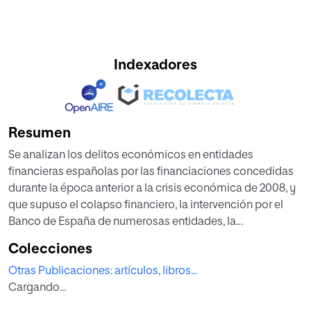
Indexadores
Resumen
Se analizan los delitos económicos en entidades
financieras españolas por las financiaciones concedidas
durante la época anterior a la crisis económica de 2008, y
que supuso el colapso financiero, la intervención por el
Banco de España de numerosas entidades, la
desaparición de las Cajas de Ahorro y su fusión o
Colecciones
extinción para producirse un saneamiento del sector. En
Otras Publicaciones: artículos, libros...
esta investigación se analizan los distintos procesos
Cargando...
judiciales incoados contra entidades financieras hasta la
fecha del trabajo y las tres únicas Sentencias que se