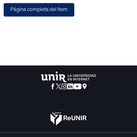
habían dictado por el Tribunal Supremo hasta la fecha, al
Página completa del ítem
hilo del principio de intervención mínima, la relación de
causalidad e imputación objetiva del hecho, y el análisis
de los tipos penales de apropiación indebida y
administración desleal en su redacción anterior a 2015,
estafa, así como los delitos societarios de falsedad de
cuentas y blanqueo de capitales (como cajón de sastre de
las investigaciones penales de ámbito económico). La
autora se plantea como objetivo de su investigación la
validez de la intervención del Derecho Penal para
sancionar, por norma, muchas de estas conductas y si la
incoación de procedimientos y su condena pudieran estar
condicionadas, en parte, por la presión mediática y
ciudadana de la gran inversión que tuvo que realizar el
Estado español para el rescate de estas entidades
privadas.