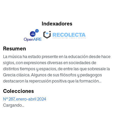
Indexadores
Resumen
La música ha estado presente en la educación desde hace
siglos, con expresiones diversas en sociedades de
distintos tiempos y espacios, de entre las que sobresale la
Grecia clásica. Algunos de sus filósofos y pedagogos
destacaron la repercusión positiva que la formación
musical tiene sobre el carácter humano. El objetivo de este
Colecciones
artículo es mostrar el potencial educativo de la música,
Nº 287, enero-abril 2024
además de la relación existente entre la formación
Cargando...
instrumental y la educación del carácter. A partir del
análisis de dos obras clave del corpus aristotélico, la