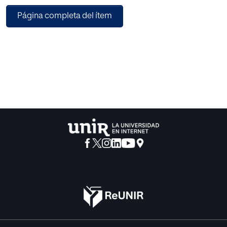
Política y la Ética a Nicómaco, se elabora una posible ética
Página completa del ítem
de la virtud centrada en la artesanía. La idea del artesano
propuesta por Richard Sennett sirve de guía para encontrar
un modo de práctica musical en el que el dominio
instrumental sea el núcleo del aprendizaje y del proceso
educativo. Se muestra cómo la educación musical, en
general, y la formación instrumental, en particular,
comparten un fin con la educación del carácter: la
formación integral del ser humano. El aprendizaje musical
tiene la capacidad de incidir en el carácter y crear y
reforzar hábitos y virtudes con vistas a la excelencia y al
florecimiento humano. Por medio de una concepción
artesanal de la práctica musical, la música y la educación
se pueden cruzar para incidir de forma positiva en el
individuo. De este modo, es posible reorientar ciertas
prácticas y conductas de la formación musical presentes
en la tradición occidental. A pesar de que existen multitud
de modos de experimentar la música, la práctica