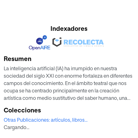
Indexadores
Resumen
La inteligencia artificial (IA) ha irrumpido en nuestra
sociedad del siglo XXI con enorme fortaleza en diferentes
campos del conocimiento. En el ámbito teatral que nos
ocupa se ha centrado principalmente en la creación
artística como medio sustitutivo del saber humano, una
faceta que genera bastante desconcierto en el ámbito
Colecciones
cultural. Dentro de la creación teatral, la compañía
Otras Publicaciones: artículos, libros...
barcelonesa agrupación Señor Serrano partió de todas
Cargando...
estas premisas para la realización de uno de sus últimos
espectáculos, Una isla de 2023. Sobre el continuo diálogo