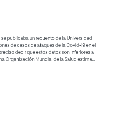
 se publicaba un recuento de la Universidad
ones de casos de ataques de la Covid-19 en el
reciso decir que estos datos son inferiores a
sma Organización Mundial de la Salud estima
s que el recuento oficial, pues ha habido una
enfermedad, sin que hayan faltado razones
ración, que todas las guerras napoleónicas —
 entre cinco y siete millones de muertos.
dido de esta catástrofe mundial y qué
, como el concepto del ser humano, las
 el futuro o el modo de entender la educación