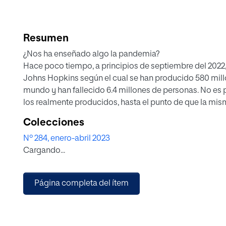
Resumen
¿Nos ha enseñado algo la pandemia?
Hace poco tiempo, a principios de septiembre del 2022,
Johns Hopkins según el cual se han producido 580 mill
mundo y han fallecido 6.4 millones de personas. No es p
los realmente producidos, hasta el punto de que la mi
que los datos reales pueden ser dos o tres veces mayore
Colecciones
notable falta de un seguimiento fiel del impacto de la 
Nº 284, enero-abril 2023
políticas. Conviene no olvidar, como término de compa
Cargando...
de las que los españoles sabemos bastante— produjeron
Parece razonable reflexionar sobre lo que hemos apren
Página completa del ítem
incidencia puede tener en asuntos de gran importancia
medidas sobre la investigación que deben tomarse para
después de la pandemia.