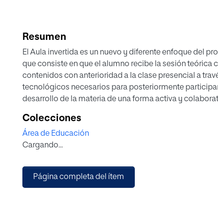
Resumen
El Aula invertida es un nuevo y diferente enfoque del 
que consiste en que el alumno recibe la sesión teórica 
contenidos con anterioridad a la clase presencial a tra
tecnológicos necesarios para posteriormente participar 
desarrollo de la materia de una forma activa y colaborat
profesor.
Colecciones
El modelo puede considerarse una innovación metodol
Área de Educación
desde el punto de vista de la enseñanza ya que modifica
Cargando...
principales agentes del proceso de enseñanza aprendi
mayores ventajas la posibilidad de una mayor personal
y de una mayor atención a la diversidad del alumnado po
Página completa del ítem
lo que ha de redundar en una mayor profundización en
impartidos y sobre todo en una localización de las ca
los alumnos y en la posterior potenciación de las mism
Este objetivo puede lograrse no sin antes salvar los i