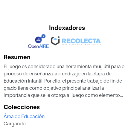
Indexadores
Resumen
El juego es considerado una herramienta muy útil para el
proceso de enseñanza-aprendizaje en la etapa de
Educación Infantil. Por ello, el presente trabajo de fin de
grado tiene como objetivo principal analizar la
importancia que se le otorga al juego como elemento
educativo en las ludotecas y en los centros educativos.
Colecciones
Para ello, utilizaremos una metodología cualitativa, y a
Área de Educación
través de la observación analizaremos cómo el niño lleva
Cargando...
a término el juego, ya sea en la escuela de educación
infantil como en la Ludoteca.