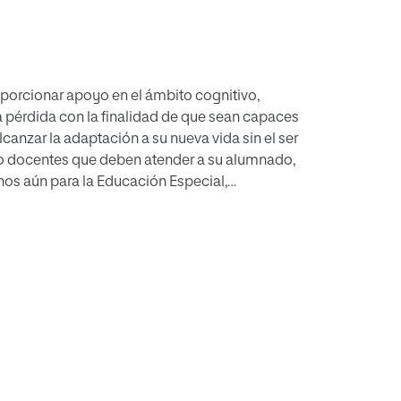
porcionar apoyo en el ámbito cognitivo,
a pérdida con la finalidad de que sean capaces
nzar la adaptación a su nueva vida sin el ser
omo docentes que deben atender a su alumnado,
nos aún para la Educación Especial,
iscapacidad intelectual que requieren de una
va para asegurar un entorno inclusivo
 que a continuación se expone tiene como
ón para explorar los conocimientos y prácticas
nas con discapacidad intelectual, por parte
foque metodológico mixto en el que se incluyen
tativo (Escala de Mitos del Duelo) así como
elaboración propia. Los participantes de este
s con discapacidad intelectual (niños,
entros de Educación Especial de la Región de