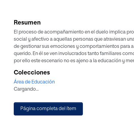
Resumen
El proceso de acompañamiento en el duelo implica pro
social y afectivo a aquellas personas que atraviesan un
de gestionar sus emociones y comportamientos para alca
querido. En él se ven involucrados tanto familiares c
por ello este escenario no es ajeno a la educación y me
concretamente, para aquellas personas que presentan d
Colecciones
participación activa por parte de la comunidad educati
Área de Educación
adaptado a sus necesidades. Por tal motivo, el trabajo
Cargando...
objetivo principal diseñar una propuesta de investigaci
de acompañamiento en el proceso de duelo de las perso
de las familias y docentes. Para ello, se plantea un en
Página completa del ítem
instrumentos de recogida de información de tipo cuanti
de tipo cualitativo mediante una entrevista personal de 
proyecto serán aquellas familias y docentes de persona
adolescentes y en edad adulta) escolarizados en los C