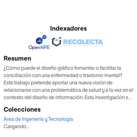
Indexadores
Resumen
¿Cómo puede el diseño gráfico fomentar o facilitar la
conciliación con una enfermedad o trastorno mental?
Este trabajo pretende aportar una nueva visión de
relacionarse con una problemática de salud y a la vez en el
contexto del diseño de información. Esta investigación se
centra en el Síndrome de Tourette que afecta a un 1% de la
Colecciones
población.Este trastorno se caracteriza por la presencia de
Área de Ingeniería y Tecnología
tics motores múltiples y uno o más tics fónicos, además
Cargando...
de presentar otros problemas asociados como el TDAH o
el TOC.