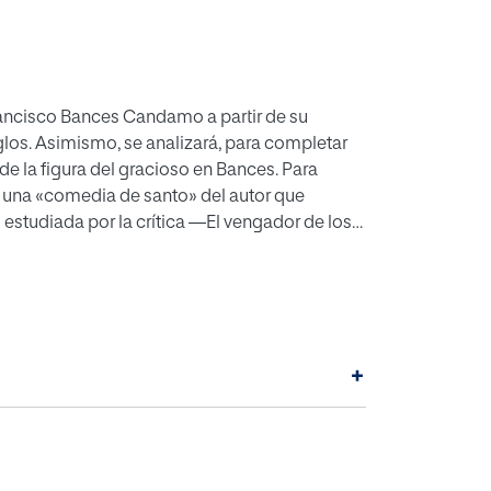
Francisco Bances Candamo a partir de su
á una «comedia de santo» del autor que
 estudiada por la crítica —El vengador de los
tribuya a poner de relieve la importancia del
ra el teatro el Siglo de Oro español, y sirva
 los cielos y rapto de Elíasde cara a futuras
+