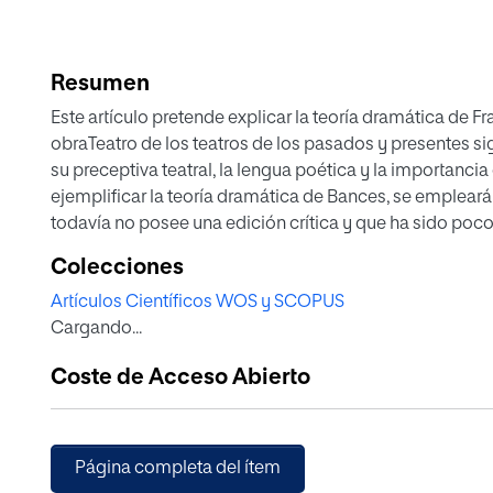
Resumen
Este artículo pretende explicar la teoría dramática de 
obraTeatro de los teatros de los pasados y presentes siglos. Asimismo, se analizará, para completar
su preceptiva teatral, la lengua poética y la importancia de la figura del gracioso en Bances. Para
ejemplificar la teoría dramática de Bances, se emplear
todavía no posee una edición crítica y que ha sido poco
cielos y rapto de Elías—. Se espera que este estudio con
Colecciones
teatro de Francisco Bances Candamo, dramaturgo que cier
Artículos Científicos WOS y SCOPUS
para poner de manifiesto la importancia deEl vengador de
Cargando...
publicaciones
Coste de Acceso Abierto
Página completa del ítem