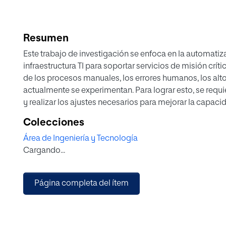
Resumen
Este trabajo de investigación se enfoca en la automat
infraestructura TI para soportar servicios de misión crít
de los procesos manuales, los errores humanos, los al
actualmente se experimentan. Para lograr esto, se requi
y realizar los ajustes necesarios para mejorar la capaci
infraestructura TI. Además, se propone el uso de herra
Colecciones
como Ansible y Terraform, junto con herramientas de 
Área de Ingeniería y Tecnología
Los resultados obtenidos demuestran mejoras en los ind
Cargando...
la aceptación de la hipótesis general, por lo tanto; esta
mejorar las rutinas tradicionales y transformarlas en efi
agilizar la creación y configuración de la infraestructur
Página completa del ítem
como la provisión de servidores, la instalación de softw
elementos clave. Al hacerlo, se vuelven más consistente
configuraciones estandarizadas y repetibles, proporcio
trabajo.