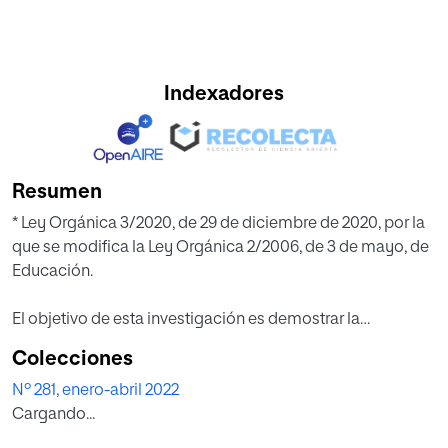
Indexadores
Resumen
* Ley Orgánica 3/2020, de 29 de diciembre de 2020, por la
que se modifica la Ley Orgánica 2/2006, de 3 de mayo, de
Educación.
El objetivo de esta investigación es demos­trar la
necesidad de evaluar económicamente la LOMLOE,
Colecciones
especialmente tras la inversión de los fondos EU Next
Nº 281, enero-abril 2022
Generation que abren nuevas oportunidades de las que
Cargando...
carecía la ley en su redacción inicial. Las Administraciones
públicas tienen el reto de emplear esa inver­sión adicional