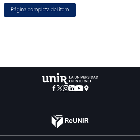
de forma eficiente.
Página completa del ítem
Nuestro análisis demuestra que los mode­los de
inteligencia artificial pueden predecir si los programas de
apoyo educativo ayudarán a incrementar la probabilidad
de que estudian­tes rezagados superen 4.º de la ESO
(Educa­ción Secundaria Obligatoria). De esta forma, se
puede calcular el retorno social de los pro­gramas de
apoyo educativo y contribuir a su diseño ex-ante para
lograr que los alumnos tengan mayores tasas de éxito.
Para completar los modelos ya utilizados por
Administraciones públicas, empleamos mo­delos de
Machine Learning (ML) robustos como árboles de decisión
CHAID y redes neuronales artificiales para analizar las
características de los grupos de estudiantes y la
intervención en la que han formado parte. Las
conclusiones permi­ten mejorar los programas de refuerzo