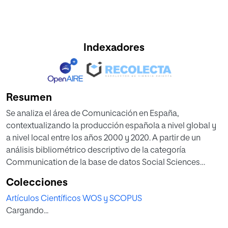
Indexadores
Resumen
Se analiza el área de Comunicación en España,
contextualizando la producción española a nivel global y
a nivel local entre los años 2000 y 2020. A partir de un
análisis bibliométrico descriptivo de la categoría
Communication de la base de datos Social Sciences
Citation Index de la Web of Science, se identifica el
Colecciones
impacto de los principales países. También se analiza el
Artículos Científicos WOS y SCOPUS
peso que tiene la producción en la base de datos
Cargando...
Emerging Sources Citation Index (ESCI) entre 2015-2020.
Se realiza un análisis de la producción por universidades