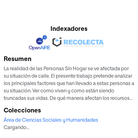
Indexadores
Resumen
La realidad de las Personas Sin Hogar se ve afectada por
su situación de calle. El presente trabajo pretende analizar
los principales factores que han llevado a estas personas a
su situación. Ver como viven y como están siendo
truncadas sus vidas. De qué manera afectan los recursos
existentes a sus necesidades en la ciudad de Almería y
Colecciones
cómo un proceso degenerativo constante y progresivo en
Área de Ciencias Sociales y Humanidades
estas personas hacen una situación difícil, que necesita de
Cargando...
una emergencia social por parte de la administración
medidas paliativas que aminoren la situación drástica por