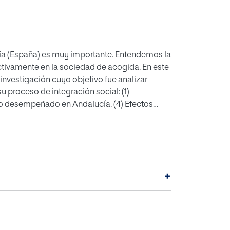
ía (España) es muy importante. Entendemos la
ctivamente en la sociedad de acogida. En este
investigación cuyo objetivo fue analizar
u proceso de integración social: (1)
bajo desempeñado en Andalucía. (4) Efectos
metodología cualitativa. A través de la
ones de nuestras informantes claves. Los
ctuaciones eficaces que favorezcan la
arroquíes en Andalucía, donde queden
prescindible el conocimiento de esta realidad
+
umanos y conseguir su empoderamiento en la