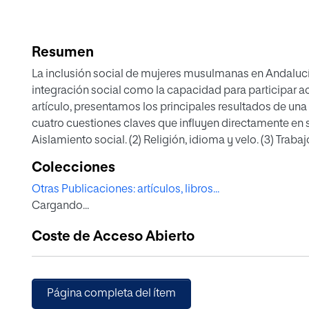
Resumen
La inclusión social de mujeres musulmanas en Andaluc
integración social como la capacidad para participar a
artículo, presentamos los principales resultados de una 
cuatro cuestiones claves que influyen directamente en s
Aislamiento social. (2) Religión, idioma y velo. (3) Tra
derivados de la pandemia. Para ello, hemos utilizado la 
Colecciones
entrevista en profundidad hemos dado voz a las reflexi
Otras Publicaciones: artículos, libros...
resultados muestran la necesidad de poner en marcha a
Cargando...
integración y participación sociolaboral de mujeres m
erradicadas situaciones de exclusión social. Resulta im
Coste de Acceso Abierto
para visibilizarlas, avanzar en materia de derechos h
sociedad de acogida.
Página completa del ítem