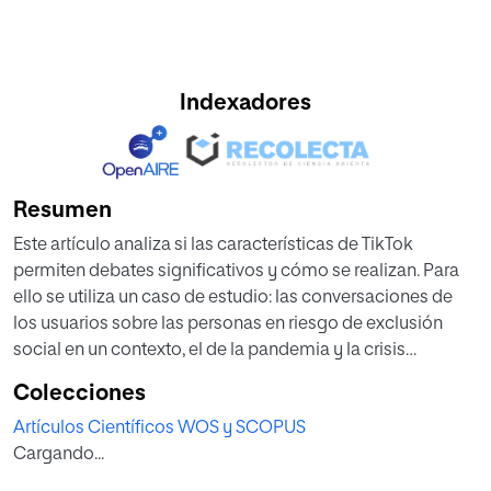
Indexadores
Resumen
Este artículo analiza si las características de TikTok
permiten debates significativos y cómo se realizan. Para
ello se utiliza un caso de estudio: las conversaciones de
los usuarios sobre las personas en riesgo de exclusión
social en un contexto, el de la pandemia y la crisis
económica, en el que se han incrementado las privaciones
Colecciones
en los países en desarrollo. Se examinan 100 vídeos
Artículos Científicos WOS y SCOPUS
publicados en España y producidos desde 2020 con este
Cargando...
tema, así como 38.462 comentarios. Se aplica un análisis
de contenido a los vídeos que incluye características