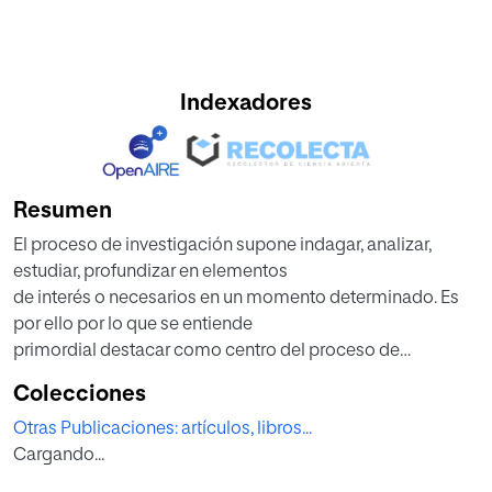
Indexadores
Resumen
El proceso de investigación supone indagar, analizar,
estudiar, profundizar en elementos
de interés o necesarios en un momento determinado. Es
por ello por lo que se entiende
primordial destacar como centro del proceso de
investigación al estudiante. Como
Colecciones
profesores universitarios de futuros profesionales de
Otras Publicaciones: artículos, libros...
distintas disciplinas, sobrevienen un
Cargando...
extenso número de interrogantes partiendo del interés
fundamental de enseñar con el