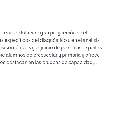
 la superdotación y su proyección en el
específicos del diagnóstico y en el análisis
psicométricos y el juicio de personas expertas.
re alumnos de preescolar y primaria y ofrece
íos destacan en las pruebas de capacidad,
s del profesorado; por otra, que la prueba de
ecto techo”, y que el conjunto de los
por lo que se aconseja aplicarlos con carácter