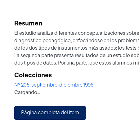
Resumen
El estudio analiza diferentes conceptualizaciones sobre
diagnóstico pedagógico, enfocándose en los problemas 
de los dos tipos de instrumentos más usados: los tests 
La segunda parte presenta resultados de un estudio sob
dos tipos de datos. Por una parte, que estos alumnos m
rendimiento y autoconcepto así como en las valoracione
Colecciones
MacArthy aplicada en preescolar parece adolecer del “ef
Nº 205, septiembre-diciembre 1996
instrumentos utilizados presentan una eficacia relativa 
Cargando...
complementario
Página completa del ítem