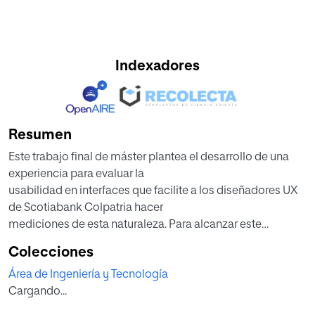
Indexadores
Resumen
Este trabajo final de máster plantea el desarrollo de una
experiencia para evaluar la
usabilidad en interfaces que facilite a los diseñadores UX
de Scotiabank Colpatria hacer
mediciones de esta naturaleza. Para alcanzar este
propósito, se plantea el Diseño Centrado en
Colecciones
el Usuario como metodología para el desarrollo de
Área de Ingeniería y Tecnología
productos, a partir del entendimiento de
Cargando...
necesidades particulares e involucramiento del usuario
final durante este proceso. Desde la