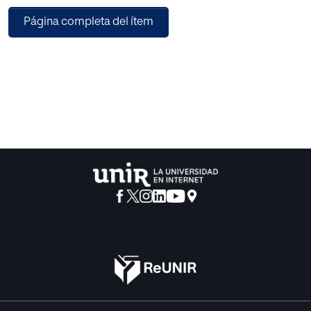
divergencia en la etapa de descubrimiento a la
Página completa del ítem
convergencia del pensamiento abstracto, se
encuentran oportunidades que se concretan en una
solución tangible, valorada de manera
cualitativa y cuantitativa por su audiencia. Las fases de
diseño se detallarán a lo largo de este
TFM. La nueva experiencia ha sido valorada positivamente
por los usuarios, pues resuelve los
principales problemas de la organización entorno a la
evaluación de la usabilidad.