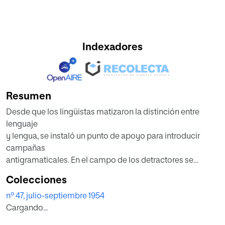
Indexadores
Resumen
Desde que los lingüistas matizaron la distinción entre
lenguaje
y lengua, se instaló un punto de apoyo para introducir
campañas
antigramaticales. En el campo de los detractores se
incluyó todo
Colecciones
escritor cuyo recuerdo de la enseñanza escolar, de
nº 47, julio-septiembre 1954
exagerado formalismo
Cargando...
gramático, le hubiese producido ciertas fobias,
posteriormente