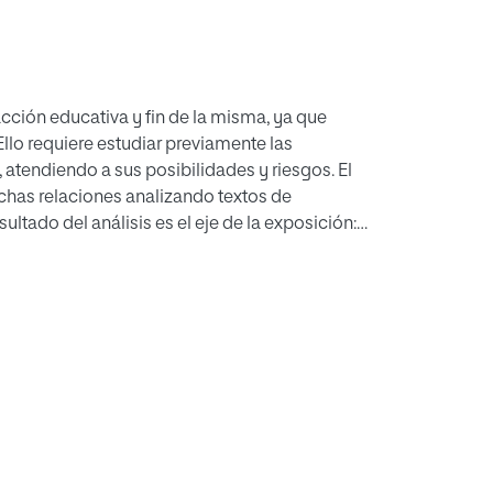
cción educativa y fin de la misma, ya que
Ello requiere estudiar previamente las
atendiendo a sus posibilidades y riesgos. El
ichas relaciones analizando textos de
ltado del análisis es el eje de la exposición:
 de las relaciones postmodernas y son
duo; la aparición de Internet; la recuperación
. Se concluye que todas tienen carácter
ucativas centrales: la conciencia y regulación
timidad en la red; las relaciones mujer-
a violencia en ellas; o educar para la