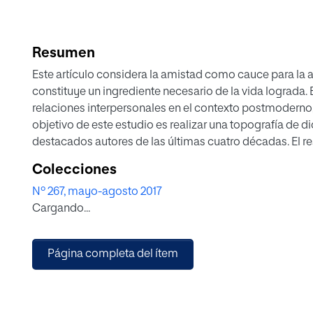
Resumen
Este artículo considera la amistad como cauce para la a
constituye un ingrediente necesario de la vida lograda. 
relaciones interpersonales en el contexto postmoderno, 
objetivo de este estudio es realizar una topografía de d
destacados autores de las últimas cuatro décadas. El resu
cuatro categorías parecen articular las características
Colecciones
relevantes en la educación: el cuestionamiento del indivi
Nº 267, mayo-agosto 2017
de las emociones; y la ampliación del espacio femenino
Cargando...
ambivalente, lo que obliga a reconsiderar cuestiones ed
emocional; la nueva configuración de la identidad y la in
hombre, más allá de la esfera sexual, y la prevención de l
Página completa del ítem
cooperación en una sociedad individualista.