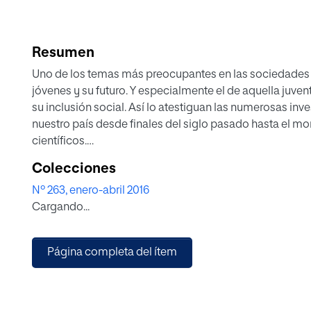
Resumen
Uno de los temas más preocupantes en las sociedades e
jóvenes y su futuro. Y especialmente el de aquella juve
su inclusión social. Así lo atestiguan las numerosas inv
nuestro país desde finales del siglo pasado hasta el m
científicos.
La nueva sociedad líquida, también definida como socie
Colecciones
conocimiento (Robertson, 1992; Bauman, 2007; Beck, 2006
Nº 263, enero-abril 2016
un nuevo contexto en el que se han creado situaciones d
Cargando...
anteriormente, por lo que se hace necesario analizarlas 
tomar decisiones y actuar eficazmente. A todos estos c
provocadas por la reciente crisis económica en la juven
Página completa del ítem
jóvenes menos preparados en grave riesgo de exclusió
internacionalmente, la educación supone uno de los pun
para los colectivos de jóvenes más vulnerables. Y más 
intervención socioeducativa.