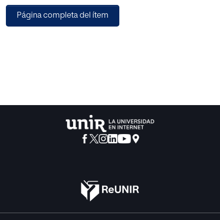
una propuesta metodológica activa y participativa en el
Página completa del ítem
área de las Matemáticas a partir del libro de texto, para
promover un aprendizaje basado en un trabajo más
autónomo, a partir de la investigación, el descubrimiento y
el juego. Para ello realizamos un análisis, por un lado, de
varias propuestas educativas, centrándonos en la
propuesta de María Antonia Canals, y por otro, de la
situación educativa de escuelas vivas y activas de
primaria de Cataluña. Los resultados muestran una
propuesta de proyecto educativo que apuesta por un
método que prioriza la adquisición destrezas y
habilidades frente a la memorización de aspectos más
conceptuales.