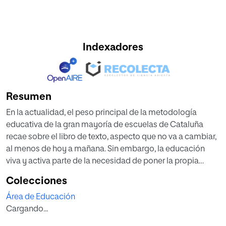
Indexadores
Resumen
En la actualidad, el peso principal de la metodología
educativa de la gran mayoría de escuelas de Cataluña
recae sobre el libro de texto, aspecto que no va a cambiar,
al menos de hoy a mañana. Sin embargo, la educación
viva y activa parte de la necesidad de poner la propia
experimentación del alumno en el lugar que hoy ocupa el
Colecciones
libro de texto (Canals, 2008). El objetivo general de este
Área de Educación
trabajo fue profundizar sobre la introducción de un
Cargando...
método de enseñanza-aprendizaje más vivo y activo en el
aula, donde el alumno sea el real protagonista, y diseñar