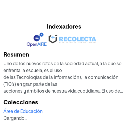
Indexadores
Resumen
Uno de los nuevos retos de la sociedad actual, a la que se
enfrenta la escuela, es el uso
de las Tecnologías de la Información y la comunicación
(TIC’s) en gran parte de las
acciones y ámbitos de nuestra vida cuotidiana. El uso de
las TIC’s como prácticas
Colecciones
pedagógicas innovadoras ha dado lugar a un gran número
Área de Educación
de proyectos que fomentan
Cargando...
el aprendizaje significativo del alumnado. En este sentido,
el presente trabajo de fin de