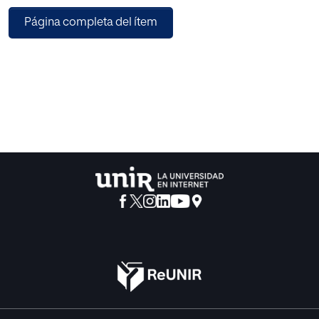
máster, aborda el uso de los Sistemas de Información
Página completa del ítem
Geográfica (SIG) como
herramienta didáctica innovadora para llevar a cabo la
unidad didáctica de Ecología y
Ecosistemas ubicada en el Bloque 4 de la asignatura
Biología y Ecología de 4º de ESO,
según el Real Decreto 1105/2014.