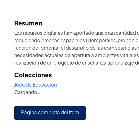
Resumen
Los recursos digitales han aportado una gran cantidad d
reduciendo brechas espaciales y temporales, proponi
función de fomentar el desarrollo de las competencias 
necesidades actuales de apertura a ambientes virtuales,
realización de un proyecto de enseñanza aprendizaje d
educación secundaria obligatoria en España. Utilizando
Colecciones
Classroom, a través del diseño de seis sesiones pedagóg
Área de Educación
competencias en área de matemáticas, las competencias d
Cargando...
espíritu emprendedor, en ciencia básica, comunicación l
realiza una investigación documental en revistas y texto
modelo de aula invertida, el aprendizaje de matemáticas, 
Página completa del ítem
TAP en los procesos de aprendizaje actual, así como 
en matemáticas para fijar las bases teóricas y construc
finalmente, establecer las actividades y las rúbricas c
tratar, estableciendo los mejores estándares para el des