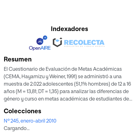
Indexadores
Resumen
El Cuestionario de Evaluación de Metas Académicas
(CEMA, Hayamizu y Weiner, 1991) se administró a una
muestra de 2.022 adolescentes (51,1% hombres) de 12 a 16
años (M = 13,81; DT = 1,35) para analizar las diferencias de
género y curso en metas académicas de estudiantes de
Educación Secundaria Obligatoria (E.S.O.). Los resultados
Colecciones
indicaron que las metas académicas variaron
Nº 245, enero-abril 2010
significativamente según el género y el curso de los
Cargando...
estudiantes. Las chicas pre sentaron una orientación
motivacional hacia metas de aprendizaje y metas de logro