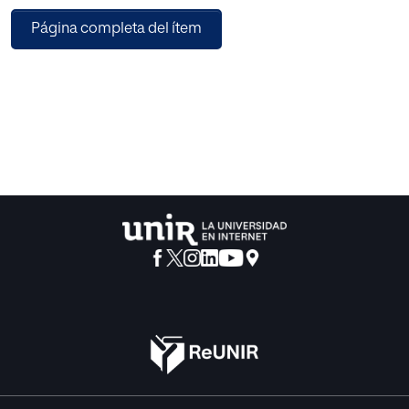
significativamente mayor que los chicos, mientras que los
Página completa del ítem
chicos obtuvieron un mayor patrón motivacional hacia
metas de refuerzo social. La orientación hacia metas de
aprendizaje y metas de logro aumentó a través de los
cursos académicos, desde 2º a 4º de E.S.O y desde 1º a 4º
de E.S.O., respectivamente. Contra - riamente, la
orientación motivacional hacia metas de refuerzo social
disminuyó con el paso de los años de 1º E.S.O. a 3º y a 4º
de E.S.O.