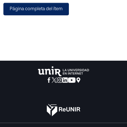
de abordar esta relación se tiene en cuenta la necesidad
Página completa del ítem
de formación por parte de los
padres, y la ayuda que, en este sentido, puede darles la
escuela; asimismo, la
complejidad de la vida actual, la cual se aprecia en
detalles como el problema de
compatibilidad de horarios o la falta de tiempo para una
convivencia realmente educativa
en la familia.
La propuesta que sigue al marco teórico pretende
fomentar la participación de los
padres en la escuela. No se detiene en las entrevistas
acostumbradas con el tutor, sino
que plantea actividades cuyo objetivo es la participación
en el Consejo Escolar y en la
Asociación de Madres y Padres, así como el fomento de
una relación de confianza y
ayuda entre padres y profesores. En esta propuesta, son