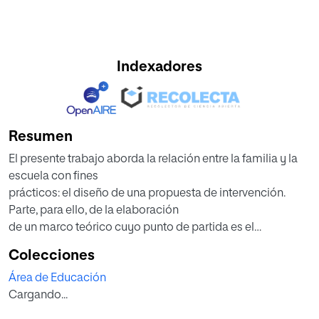
Indexadores
Resumen
El presente trabajo aborda la relación entre la familia y la
escuela con fines
prácticos: el diseño de una propuesta de intervención.
Parte, para ello, de la elaboración
de un marco teórico cuyo punto de partida es el
convencimiento de que una buena
Colecciones
relación entre la familia y la escuela es la base sobre la que
Área de Educación
debe sustentarse la acción
Cargando...
educativa, pues ambos comparten un objetivo: el
desarrollo global de los niños. A la hora