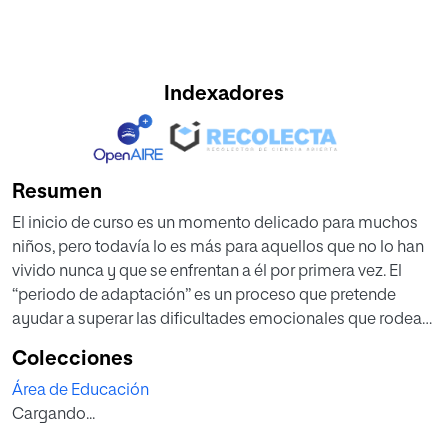
Indexadores
Resumen
El inicio de curso es un momento delicado para muchos
niños, pero todavía lo es más para aquellos que no lo han
vivido nunca y que se enfrentan a él por primera vez. El
“periodo de adaptación” es un proceso que pretende
ayudar a superar las dificultades emocionales que rodean
los primeros días de escuela. Este trabajo pretende realizar
Colecciones
una aproximación teórico-práctica al periodo de
Área de Educación
adaptación en un aula de P-3 de Educación Infantil.
Cargando...
El primer bloque del trabajo está formado por un marco
teórico que aborda la definición sobre el periodo de