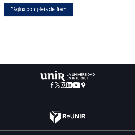
adaptación que proponen distintos autores. También se
Página completa del ítem
describen sus fases temporales, se identifican los factores
que le influyen y se expone la importancia del binomio
familia-escuela. Por último, se presenta Baby Ready, un
ejemplo de programa de adaptación diseñado por la
empresa Nenoos.
Partiendo del marco teórico presentado, se diseña un
programa de adaptación escolar. Se trata de una serie de
actividades dirigidas a favorecer la adaptación de niños,
padres y maestros de P-3 de Educación Infantil. Esta
propuesta pretende abordar una realidad poco explorada
y sobre la cual aún no existe abundante literatura.