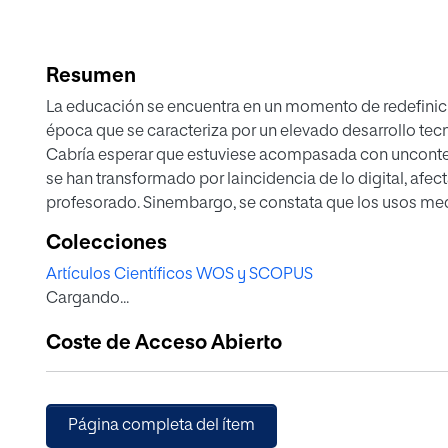
Resumen
La educación se encuentra en un momento de redefinic
época que se caracteriza por un elevado desarrollo te
Cabría esperar que estuviese acompasada con uncontex
se han transformado por laincidencia de lo digital, afe
profesorado. Sinembargo, se constata que los usos med
labrecha existente entre la educación formal y la cotidia
Colecciones
marco, y en el ámbito internacional, aparecen una ser
Artículos Científicos WOS y SCOPUS
desde el terreno de la comunicación, seaproximan a la
Cargando...
Education, Educ’Arte, Scrath y7 de Cinema. Las hemos
su inversióndel vector educación–comunicación, atend
Coste de Acceso Abierto
Lainvestigación que planteamos implementa el análisi
profundidad sus características. Más allá de la idiosincr
ellas un rasgo central común: el posicionamiento del
fenómeno nuclear para el aprendizaje.
Página completa del ítem