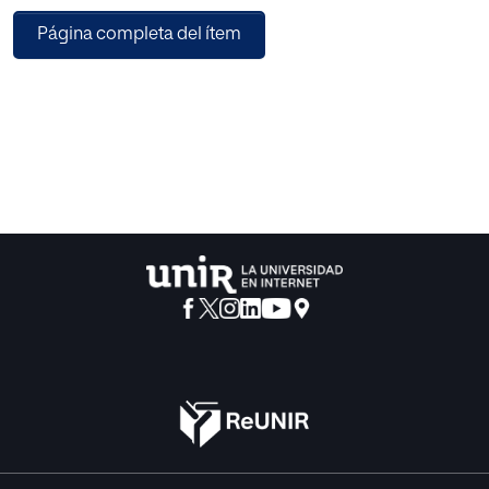
acentuación, uso de mayúsculas, signos de puntuación,
Página completa del ítem
etc.
La evaluación de la competencia fonológica se realiza
mediante la pasación de la prueba PROESC y en función
de los resultados obtenidos se presenta una serie de
recomendaciones y de pautas orientativas centradas en la
prevención para reconducir un aprendizaje tan importante
e instrumental como es la lectoescritura.