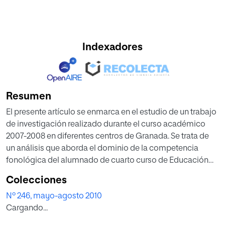
Indexadores
Resumen
El presente artículo se enmarca en el estudio de un trabajo
de investigación realizado durante el curso académico
2007-2008 en diferentes centros de Granada. Se trata de
un análisis que aborda el dominio de la competencia
fonológica del alumnado de cuarto curso de Educación
Primaria, como un determinante fundamental para el
Colecciones
desarrollo de la madurez en lectoescritura, así como el
Nº 246, mayo-agosto 2010
rendimiento académico posterior y la materialización de
Cargando...
la materia fonológica: conversión fonema-grafema,
ortografía arbitraria, reglas ortográficas, reglas de