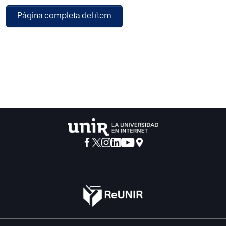
relacionado con los 17 ODS “Ayudando a nuestra amiga la
Página completa del ítem
Tierra” (Salvador Monsalve, 2021), se presenta una
investigación inicial con el alumnado del Grado en
Maestro en Educación Primaria, en la que se aborda el uso
de las narrativas como recurso para trabajar los ODS. El
objetivo de la investigación es valorar el efecto del uso del
cuento como estrategia didáctica para que los futuros
profesores mejoren su proceso de enseñanza de las ODS
en Educación Primaria. Para ello, se realiza un estudio
cuasiexperimental con un diseño pretest-postest con la
finalidad de conocer el impacto que tiene la experiencia
en el conocimiento del alumnado sobre las ODS. Los
resultados muestran una clara preferencia por objetivos
vinculados a la sostenibilidad ambiental, como el ODS 12 y
13. Los futuros maestros proponen metodologías activas,
como actividades colaborativas y prácticas
experimentales, las cuales se alinean con la literatura que
respalda la efectividad de estos enfoques. La mayoría de