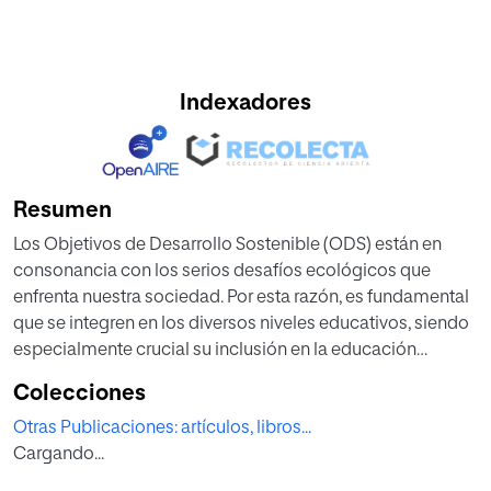
Indexadores
Resumen
Los Objetivos de Desarrollo Sostenible (ODS) están en
consonancia con los serios desafíos ecológicos que
enfrenta nuestra sociedad. Por esta razón, es fundamental
que se integren en los diversos niveles educativos, siendo
especialmente crucial su inclusión en la educación
superior, específicamente en la formación de futuro
Colecciones
profesores. En este contexto, el cuento ilustrado es un
Otras Publicaciones: artículos, libros...
elemento dentro de la educación que favorece el proceso
Cargando...
de representación de realidades sociales y culturales a
través de la ficción. A partir de la selección de un cuento