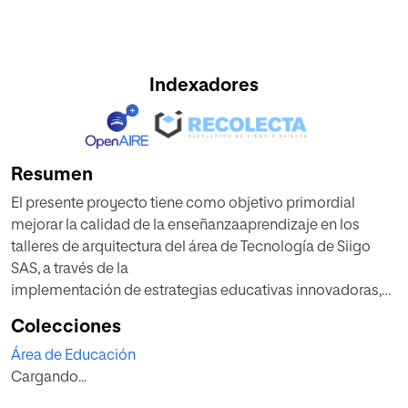
Indexadores
Resumen
El presente proyecto tiene como objetivo primordial
mejorar la calidad de la enseñanzaaprendizaje en los
talleres de arquitectura del área de Tecnología de Siigo
SAS, a través de la
implementación de estrategias educativas innovadoras,
para lo cual se propone la inclusión
Colecciones
del aprendizaje cooperativo y la co-docencia como
Área de Educación
enfoques integrales para potenciar la
Cargando...
experiencia de aprendizaje de los colaboradores y, como
resultado, elevar los niveles de