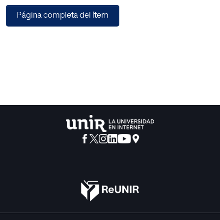
productividad en el área mencionada.
Página completa del ítem
Por su parte, el aprendizaje cooperativo, al promover la
colaboración activa entre los
colaboradores y la construcción de su propio
conocimiento, pretende favorecer una
comprensión más efectiva de los temas tratados en los
talleres de arquitectura y la codocencia como estrategia
complementaria, impulsa en los facilitadores un trabajo
colaborativo para facilitar la enseñanza, brindar una
perspectiva más amplia y en
consecuencia fortalecer el desempeño de los
participantes.
En conclusión, se pretende mejorar la experiencia de
aprendizaje de los colaboradores,
proporcionándoles herramientas y metodologías
efectivas en las sesiones de arquitectura que
contribuya a elevar los niveles de productividad en el área
de Tecnología de Siigo SAS. Además,