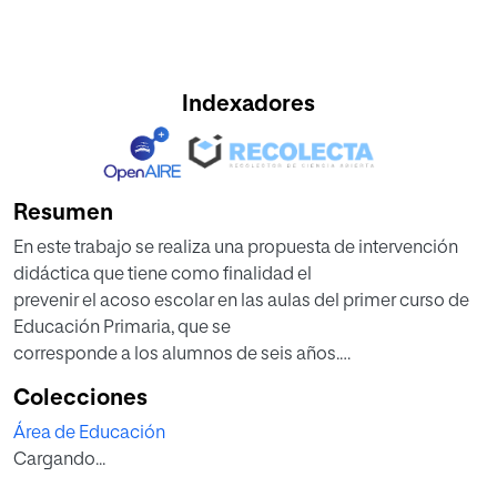
Indexadores
Resumen
En este trabajo se realiza una propuesta de intervención
didáctica que tiene como finalidad el
prevenir el acoso escolar en las aulas del primer curso de
Educación Primaria, que se
corresponde a los alumnos de seis años.
Fundamentalmente lo que se pretende es actuar
Colecciones
sobre esta problemática que actualmente afecta a toda la
Área de Educación
comunidad educativa y en la que se
Cargando...
hace indispensable intervenir cuanto antes para
combatirla y erradicarla. Con una especial