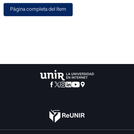
atención y pronta actuación en este tema, se evita que,
Página completa del ítem
con el paso de los años, se generen
mayores secuelas dentro del alumnado. Con el presente
trabajo se quiere aprender a
reconocer el acoso escolar, ser consciente de la magnitud
que presenta esta problemática y
trabajar sobre la misma apelando a la empatía de los
alumnos de diferentes maneras. Con los
diferentes apartados en los que se separa este proyecto,
se pretende que su lectura permita
elaborar una visión generalizada sobre los conceptos
claves que envuelven esta temática,
indagar sobre los proyectos existentes, se sugieren
actividades para trabajarlo en el aula y,
finalmente, se presentan las conclusiones y
consideraciones en las que se mencionan posibles
limitaciones que pueden surgir y futuras líneas de
actuación.