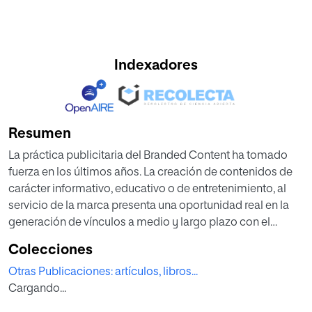
Indexadores
Resumen
La práctica publicitaria del Branded Content ha tomado
fuerza en los últimos años. La creación de contenidos de
carácter informativo, educativo o de entretenimiento, al
servicio de la marca presenta una oportunidad real en la
generación de vínculos a medio y largo plazo con el
consumidor y espectador. Este artículo analiza las
Colecciones
oportunidades que tienen las marcas para pasar a formar
Otras Publicaciones: artículos, libros...
parte del cambio social de su tiempo comprometiéndose
Cargando...
con las cuestiones importantes de su época. Una
campaña publicitaria puede transformarse en una acción