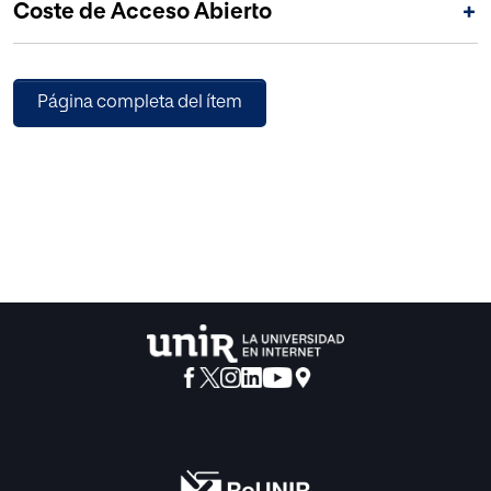
Coste de Acceso Abierto
+
de impacto real en las vidas de los consumidores.
Página completa del ítem