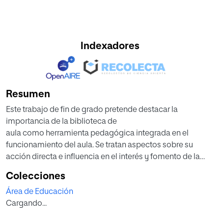
Indexadores
Resumen
Este trabajo de fin de grado pretende destacar la
importancia de la biblioteca de
aula como herramienta pedagógica integrada en el
funcionamiento del aula. Se tratan aspectos sobre su
acción directa e influencia en el interés y fomento de la
lectura que crea en el niño y el funcionamiento adecuado
Colecciones
para ello. Basándose en una realidad concreta,
Área de Educación
proponemos una serie de criterios para su utilización y
Cargando...
funcionamiento adecuado y una propuesta de
intervención, mediante un planteamiento que integra su