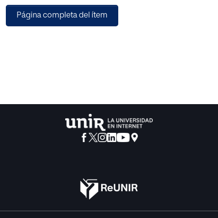
aprendizaje y las estrategias pedagógicas utilizadas hasta
Página completa del ítem
ahora. Con el objetivo de conocer las líneas investigativas
actuales respecto a la inclusión educativa de los alumnos
con diversidad funcional y las metodologías y estrategias
pedagógicas que se implantan para lograrlo, este trabajo
muestra los resultados de una revisión de alcance
realizada con el protocolo PRISMA-ScR. Los artículos
analizados indican una visión de la educación enfocada
en atender a la totalidad del alumnado, sin restricciones,
dentro de las aulas ordinarias poniendo en marcha
metodologías y recursos que posibiliten la participación y
el aprendizaje de todos, en base a sus necesidades. El
Diseño Universal de Aprendizaje (DUA) y las
metodologías cooperativas son las más eficaces para
lograr una educación inclusiva de calidad.