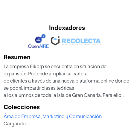
Indexadores
Resumen
La empresa Eikorp se encuentra en situación de
expansión. Pretende ampliar su cartera
de clientes a través de una nueva plataforma online donde
se podrá impartir clases teóricas
a los alumnos de toda la isla de Gran Canaria. Para ello,
debemos elaborar un plan
Colecciones
integral de recursos humanos seleccionando a los
Área de Empresa, Marketing y Comunicación
mejores talentos para llevar a cabo
Cargando...
este proyecto. Comenzaremos por hacer una
preselección a través de una criba de currículum.