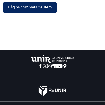
Después realizaremos una primera entrevista para
Página completa del ítem
conocer las competencias de
los candidatos y, quienes la consigan pasar, realizarán una
segunda y última con el fin de
aclarar aquellas dudas que no fueron aclaradas en el
primer encuentro. Necesitaremos
cubrir tres puestos: un profesional docente para las clases
teóricas y otro para las clases
prácticas. Además de un nuevo personal administrativo
encargado de las tareas relacionadas
con la metodología online. Una vez los candidatos
seleccionados se dispongan a
incorporarse a la organización, se les hará entrega de todo
el material necesario para
desempeñar su puesto, así, como de nuestro manual de
acogida. Por último, efectuaremos
seguimientos continuos a los empleados y evaluaremos
su desempeño de cara a