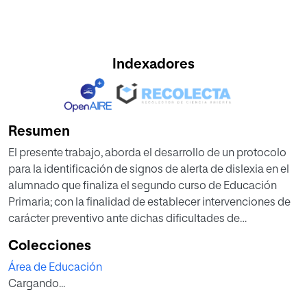
Indexadores
Resumen
El presente trabajo, aborda el desarrollo de un protocolo
para la identificación de signos de alerta de dislexia en el
alumnado que finaliza el segundo curso de Educación
Primaria; con la finalidad de establecer intervenciones de
carácter preventivo ante dichas dificultades de
aprendizaje. Para ello, se diseñó un cuestionario de
Colecciones
screening basado en signos de alerta de la dislexia, que
Área de Educación
los tutores cumplimentaron sobre una muestra de
Cargando...
alrededor de 28 sujetos. Posteriormente, para comprobar
su idoneidad como instrumento, los resultados de dicho