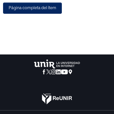
cuestionario se contrastaron con los de pruebas
Página completa del ítem
estandarizadas de inteligencia, competencia lectora y
movimientos sacádicos aplicadas al mismo grupo. A nivel
de resultados, se comprobó que el cuestionario sobre
signos de alerta de la dislexia, podría utilizarse de manera
efectiva para la elaboración de un protocolo de derivación
para una evaluación psicopedagógica más profunda. Por
otro lado, una inteligencia dentro de la media sería un
buen predictor de éxito en la lectura, excepto en casos de
alumnado con perfil disléxico. Además, la funcionalidad
visual, medida a través de los movimientos sacádicos,
debería considerarse como variable a tener en cuenta,
aunque en este caso la correlación con variables como la
velocidad lectora no haya sido especialmente notable. En
este sentido, una evaluación multidimensional de la
dislexia, incluyendo variables neuropsicológicas, podría
ser la base para el diseño de intervenciones de carácter
preventivo ante dichas necesidades educativas. Como