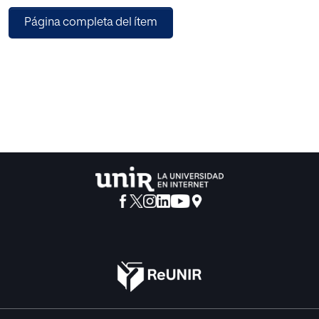
conveniencia de la investigación considerando su peso e
Página completa del ítem
importancia relativa. Entre las conclusiones obtenidas se
destaca que: a) la producción de obra digital todavía no
alcanza el nivel de la obra en papel; b) la fiscalidad del IVA
no favorece la oferta de precios competitivos en las obras
digitales; c) la incertumbre afecta al modo en que las
editoriales españolas encaran la digitalización, adoptando
una posición conservadora que no las motiva a liderar el
cambio.