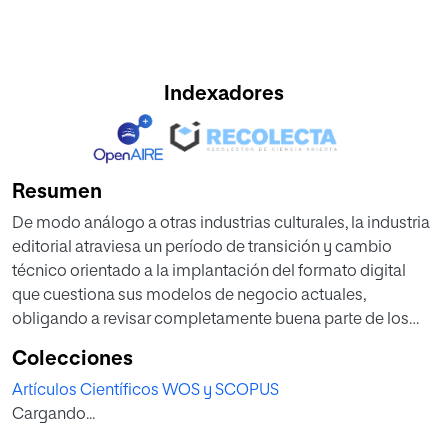
Indexadores
Resumen
De modo análogo a otras industrias culturales, la industria
editorial atraviesa un período de transición y cambio
técnico orientado a la implantación del formato digital
que cuestiona sus modelos de negocio actuales,
obligando a revisar completamente buena parte de los
procesos internos, cartera de productos y competencias
Colecciones
necesarias para desarrollar su actividad. Esta
Artículos Científicos WOS y SCOPUS
investigación estudia el impacto de la digitalización sobre
Cargando...
la industria editorial española por medio de un estudio de
casos realizado sobre tres editoriales seleccionadas a