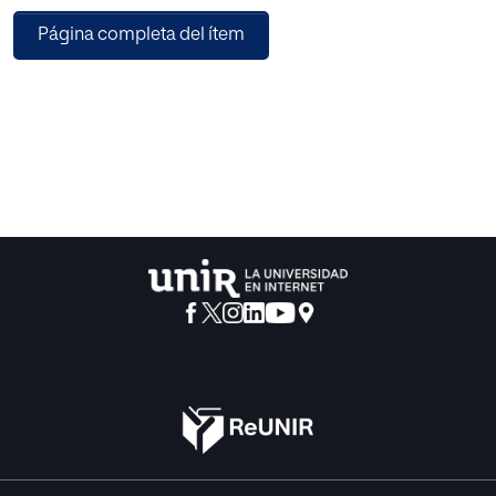
Nacional de
Página completa del ítem
Estadística el 31 de diciembre de 1950, datos que no
poseíamos
cuando realizamos aquel, y, por tanto, los coeficientes allí
presentados
y referidos a las poblaciones masculina, femenina y total,
tomaron
como base las «poblaciones calculadas» que los
Anuarios de
dicho Instituto publican, evaluadas por extrapolación con
los errores
consiguientes, pero inevitables cuando no se tienen datos
para poder aplicar el método interpolatriz.