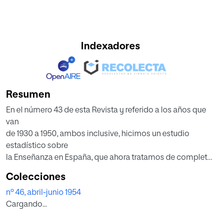
Indexadores
Resumen
En el número 43 de esta Revista y referido a los años que
van
de 1930 a 1950, ambos inclusive, hicimos un estudio
estadístico sobre
la Enseñanza en España, que ahora tratamos de completar
con
Colecciones
los últimos datos aparecidos del curso 1950-51.
nº 46, abril-junio 1954
Posteriormente a aquel estudio han salido a la luz las cifras
Cargando...
del
Censo de Población llevado a cabo por el Instituto