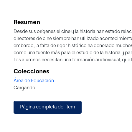
Resumen
Desde sus orígenes el cine y la historia han estado rel
directores de cine siempre han utilizado acontecimiento
embargo, la falta de rigor histórico ha generado muchos 
como una fuente más para el estudio de la historia y pa
Los alumnos necesitan una formación audiovisual, que l
mensajes de las nuevas tecnologías de la información
Colecciones
contemporánea. La utilización del cine en el aula es un
Área de Educación
espectadores responsables y ciudadanos críticos. Tamb
Cargando...
fomentando el debate y la empatía histórica.
El cine permite ilustrar contenidos en el estudio de la h
herramienta motivadora. En esta investigación se realiza
Página completa del ítem
el aula mediante la selección de escenas de películas. 
guía proponiendo actividades y la contextualización n
potencial educativo. A partir de las escenas elegidas, s
el desarrollo de la actividad en relación a los contenidos