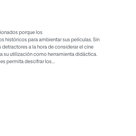
acionados porque los
s históricos para ambientar sus películas. Sin
detractores a la hora de considerar el cine
ra su utilización como herramienta didáctica.
es permita descifrar los
 y comunicación de la sociedad
a excelente oportunidad para formar
ién permite la formación en valores
istoria y además es una
 una propuesta para la utilización del cine en
Debe incidirse en el papel del profesor como
ecesaria para aprovechar al máximo su
e han elaborado tres PowerPoint para orientar
 históricos.