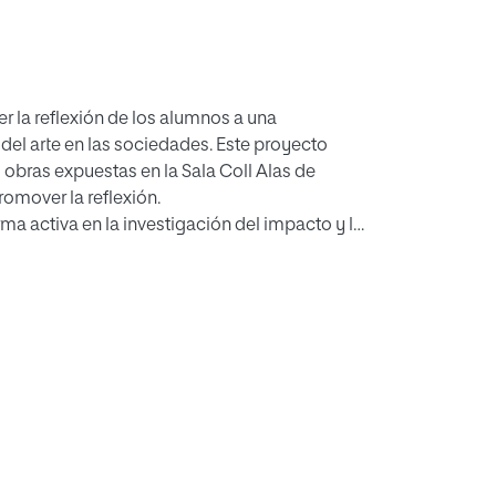
er la reflexión de los alumnos a una
el arte en las sociedades. Este proyecto
s obras expuestas en la Sala Coll Alas de
romover la reflexión.
rma activa en la investigación del impacto y la
uestas por varios integrantes del grupo de
d de entendimiento y comprensión de obras
 autor. Además de analizar qué obras
or proporcionar mayor visibilidad social a la