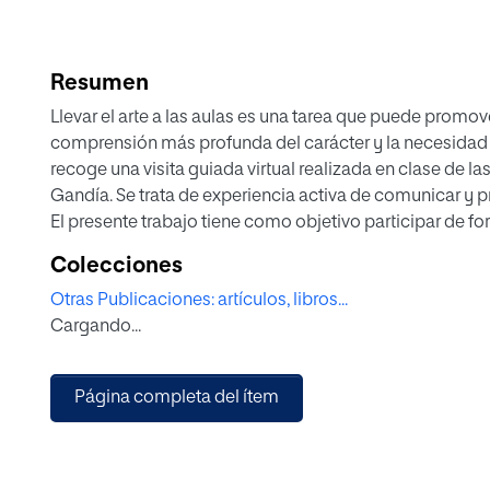
Resumen
Llevar el arte a las aulas es una tarea que puede promov
comprensión más profunda del carácter y la necesidad d
recoge una visita guiada virtual realizada en clase de la
Gandía. Se trata de experiencia activa de comunicar y p
El presente trabajo tiene como objetivo participar de fo
valoración de alumnos de secundaria sobre la obras exp
Colecciones
investigación DiSEA, con el fin de evaluar la capacida
Otras Publicaciones: artículos, libros...
dispares en técnica y concepto desarrolladas por cada
Cargando...
consideran plasman mejor la inclusividad o su interés p
creatividad de mujeres artistas.
Página completa del ítem