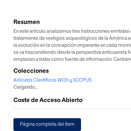
Resumen
En este artículo analizamos tres instrucciones emitidas en
tratamiento de vestigios arqueológicos de la América 
la evolución en la concepción imperante en cada mome
se va trascendiendo desde la perspectiva anticuarista h
empiezan a tratar como fuente de información. Centrán
antigüedades, analizaremos el cuerpo de las instruccio
Colecciones
Ulloa y José de Estacharía y el tratamiento que se rec
Artículos Científicos WOS y SCOPUS
e inmuebles hallados en la América Colonial.
Cargando...
Coste de Acceso Abierto
Página completa del ítem