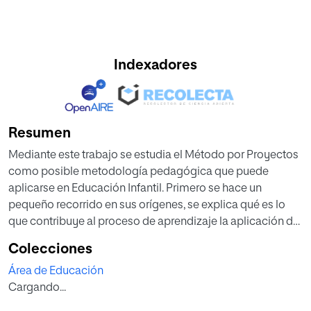
Indexadores
Resumen
Mediante este trabajo se estudia el Método por Proyectos
como posible metodología pedagógica que puede
aplicarse en Educación Infantil. Primero se hace un
pequeño recorrido en sus orígenes, se explica qué es lo
que contribuye al proceso de aprendizaje la aplicación de
este método así como las bases teóricas en las que se
Colecciones
asienta dicha metodología.
Área de Educación
Asimismo, se hace un repaso de los métodos
Cargando...
globalizados con los que se puede trabajar
diferenciándolos del propio enfoque globalizador y se