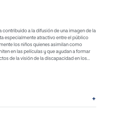
a contribuido a la difusión de una imagen de la
a especialmente atractivo entre el público
isamente los niños quienes asimilan como
iten en las películas y que ayudan a formar
ctos de la visión de la discapacidad en los
íodo comprendido entre 1937-1953:
s Maravillas y Peter Pan. Estas tres películas han
aciones diferentes. Por ello, se hace un
cuten además los estereotipos que perpetúan y
+
fantil al cual van dirigidas estas cintas.