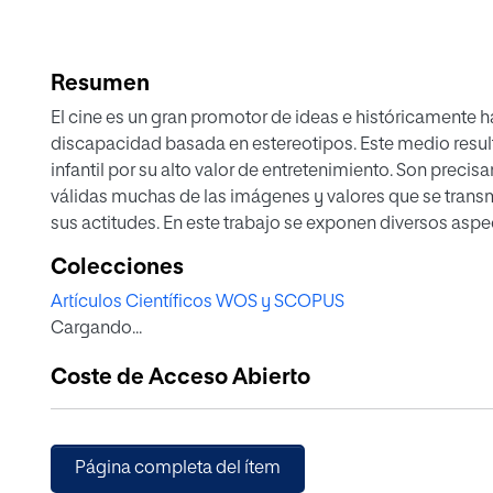
Resumen
El cine es un gran promotor de ideas e históricamente h
discapacidad basada en estereotipos. Este medio result
infantil por su alto valor de entretenimiento. Son prec
válidas muchas de las imágenes y valores que se transm
sus actitudes. En este trabajo se exponen diversos aspe
personajes de Disney a través de tres películas del per
Colecciones
Blancanieves y los siete enanitos, Alicia en el País de la
Artículos Científicos WOS y SCOPUS
sido ampliamente difundidas y han marcado a tres gener
Cargando...
análisis de los personajes con discapacidad que aparecen en estos largometrajes y la imagen de la
discapacidad que a través de ellos se proyecta. Se dis
Coste de Acceso Abierto
la influencia que pueden tener los mismos en el público in
Página completa del ítem