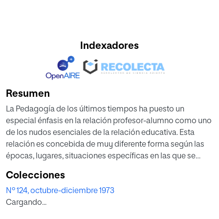
Indexadores
Resumen
La Pedagogía de los últimos tiempos ha puesto un
especial énfasis en la relación profesor-alumno como uno
de los nudos esenciales de la relación educativa. Esta
relación es concebida de muy diferente forma según las
épocas, lugares, situaciones específicas en las que se
desarrolla y según las personas concretas implicadas en
Colecciones
la situación. Si la preocupación por la persona del
Nº 124, octubre-diciembre 1973
educador ha sido, y sigue siendo constante en la
Cargando...
pedagogía, no es menos cierto que siempre ha
preocupado la relación profesor-alumno como una de las