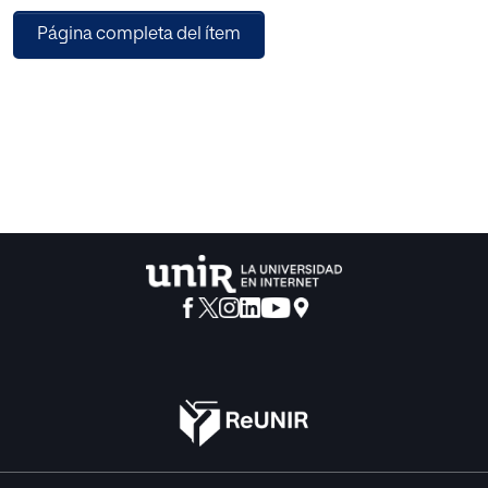
cerebral.
Página completa del ítem
Este trabajo pretende conocer si los maestros de
educación infantil preguntan a las
familias durante las entrevistas iniciales de matriculación
si un niño ha sido prematuro; a
la vez, pretende conocer si los centros educativos se
coordinan con los centros de
atención temprana. Otro aspecto que tiene en cuenta es
cuáles son las consecuencias de
nacer prematuramente que identifican los maestros en sus
aulas, y a partir de aquí que
estrategias de atención de la diversidad utilizan, tanto para
niños prematuros como para
niños con distintos ritmos de aprendizaje en general.