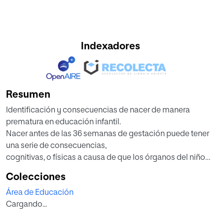
Indexadores
Resumen
Identificación y consecuencias de nacer de manera
prematura en educación infantil.
Nacer antes de las 36 semanas de gestación puede tener
una serie de consecuencias,
cognitivas, o físicas a causa de que los órganos del niño
no han sido suficientemente
Colecciones
maduros al momento del nacimiento, este hecho puede
Área de Educación
causar problemas respiratorios,
Cargando...
deficiencias visuales o auditivas y en los casos más
extremos puede causar parálisis