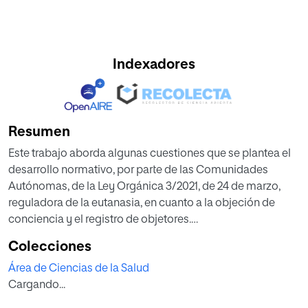
Indexadores
Resumen
Este trabajo aborda algunas cuestiones que se plantea el
desarrollo normativo, por parte de las Comunidades
Autónomas, de la Ley Orgánica 3/2021, de 24 de marzo,
reguladora de la eutanasia, en cuanto a la objeción de
conciencia y el registro de objetores.
Después de analizar el concepto de objeción de
Colecciones
conciencia en la Constitución y en jurisprudencia del
Área de Ciencias de la Salud
Tribunal Constitucional, se examinan los tres supuestos
Cargando...
más importantes de objeción de conciencia en materia
sanitaria: el aborto, la píldora del día después y la