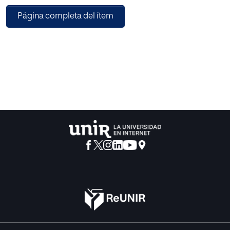
eutanasia.
Página completa del ítem
Por último, se analizan cinco problemas en el desarrollo
autonómico, y se apuntan posibles soluciones: el primero
la creación y regulación del registro, incidiendo en su
rango jurídico, confidencialidad y dependencia orgánica;
el segundo, su posible encomienda de gestión; el tercero,
el denominado “registro inverso”; el cuarto, la objeción de
conciencia institucional; y el quinto, la objeción de
conciencia a las Instrucciones Previas.