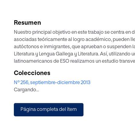
Resumen
Nuestro principal objetivo en este trabajo se centra en 
asociadas teóricamente al logro académico, pueden lle
autóctonos e inmigrantes, que aprueban o suspenden la
Literatura y Lengua Gallega y Literatura. Así, utilizan
latinoamericanos de ESO realizamos un estudio transve
una escala para alumnado y un protocolo para el profe
Colecciones
cabo un análisis discriminante de inclusión por pasos 
Nº 256, septiembre-diciembre 2013
Encontramos diferencias significativas en los resultado
Cargando...
procedencia y en relación con lasmaterias de lengua ex
lengua y literatura gallega). La diferencia que más sob
aprobados en ambas materias se establece en el papel d
Página completa del ítem
aula para los aprobados y, para los suspensos, en los fac
especial relevancia del factor edad y del correspondient