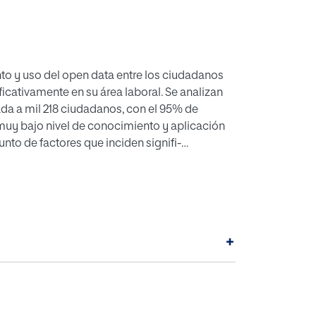
nto y uso del open data entre los ciudadanos
ficativamente en su área laboral. Se analizan
ada a mil 218 ciudadanos, con el 95% de
muy bajo nivel de conocimiento y aplicación
unto de factores que inciden signifi-
ernativos y plataformas ciudadanas); así como
licos y privados colombianos para aumentar el
+