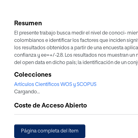
Resumen
El presente trabajo busca medir el nivel de conoci- mie
colombianos e identificar los factores que inciden signi
los resultados obtenidos a partir de una encuesta aplic
confianza y ee=+/-2.8. Los resultados nos muestran un 
del open data en dicho país; la identificación de un conj
cativamente en ello (por ejemplo, el uso de medios alt
Colecciones
la necesaria participación de los actores sociales púb
Artículos Científicos WOS y SCOPUS
impacto del movimiento Open Data.
Cargando...
Coste de Acceso Abierto
Página completa del ítem